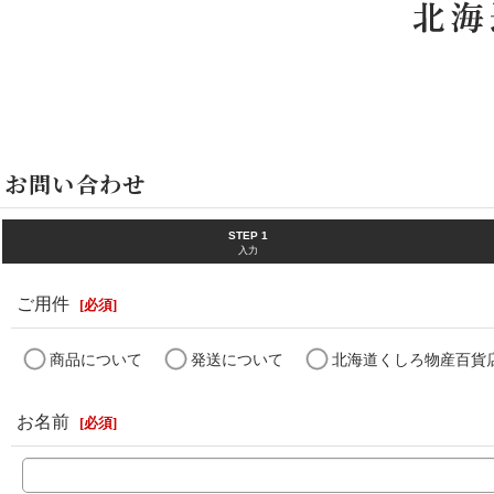
ホーム
>
お問い合わせ
お問い合わせ
STEP 1
入力
ご用件
[
必須
]
商品について
発送について
北海道くしろ物産百貨
お名前
[
必須
]