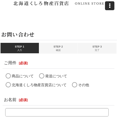
ホーム
>
お問い合わせ
お問い合わせ
STEP 1
STEP 2
STEP 3
入力
確認
完了
ご用件
[
必須
]
商品について
発送について
北海道くしろ物産百貨店について
その他
お名前
[
必須
]