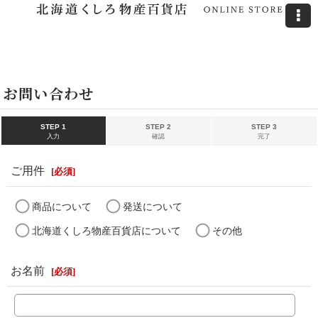
ホーム
>
お問い合わせ
お問い合わせ
STEP 1
STEP 2
STEP 3
入力
確認
完了
ご用件
[
必須
]
商品について
発送について
北海道くしろ物産百貨店について
その他
お名前
[
必須
]