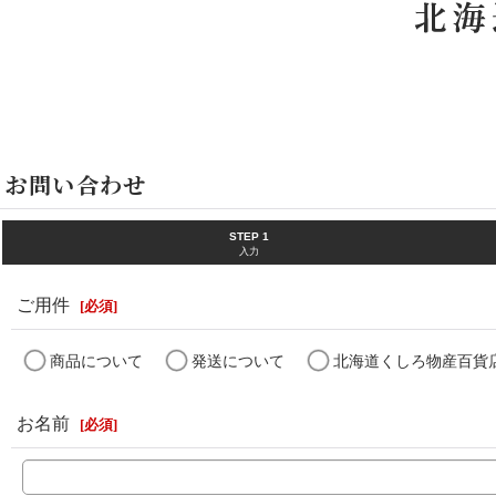
ホーム
>
お問い合わせ
お問い合わせ
STEP 1
入力
ご用件
[
必須
]
商品について
発送について
北海道くしろ物産百貨
お名前
[
必須
]