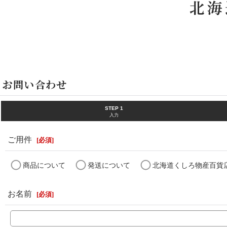
ホーム
>
お問い合わせ
お問い合わせ
STEP 1
入力
ご用件
[
必須
]
商品について
発送について
北海道くしろ物産百貨
お名前
[
必須
]