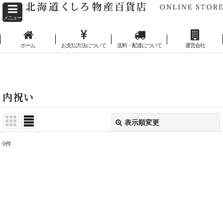
メニュー
ホーム
お支払方法について
送料・配達について
運営会社
ホーム
>
内祝い
内祝い
表示順変更
閉じる
0
件
表示数
:
並び順
:
絞り込む