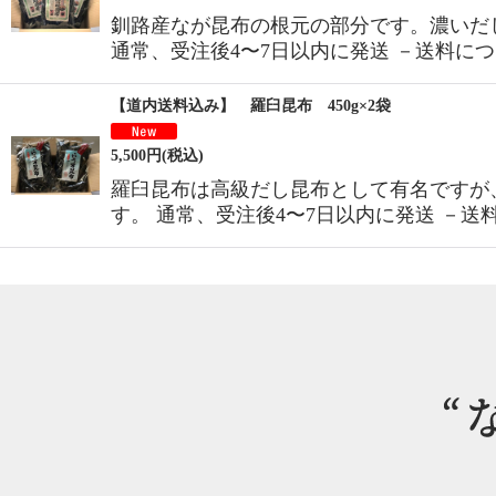
釧路産なが昆布の根元の部分です。濃いだ
通常、受注後4〜7日以内に発送 －送料に
【道内送料込み】 羅臼昆布 450g×2袋
5,500
円
(税込)
羅臼昆布は高級だし昆布として有名ですが
す。 通常、受注後4〜7日以内に発送 －送