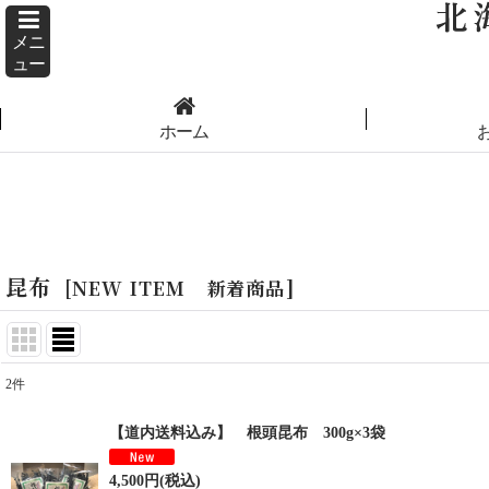
メニ
ュー
ホーム
ホーム
>
NEW ITEM 新着商品
>
昆布
昆布
[
NEW ITEM 新着商品
]
2
件
表示数
:
【道内送料込み】 根頭昆布 300g×3袋
並び順
:
4,500
円
(税込)