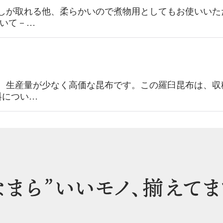
しが取れる他、柔らかいので煮物用としてもお使いいた
絞り込む
ついて－…
、生産量が少なく高価な昆布です。この羅臼昆布は、収
料につい…