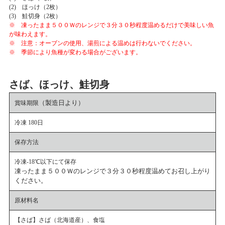
(2) ほっけ（2枚）
(3) 鮭切身（2枚）
※ 凍ったまま５００Ｗのレンジで３分３０秒程度温めるだけで美味しい魚
が味わえます。
※ 注意：オーブンの使用、湯煎による温めは行わないでください。
※ 季節により魚種が変わる場合がございます。
さば、ほっけ、鮭切身
（製造日より）
賞味期限
冷凍 180日
保存方法
冷凍-18℃以下にて保存
凍ったまま５００Ｗのレンジで３分３０秒程度温めてお召し上がり
ください。
原材料名
【さば】さば（北海道産）、食塩