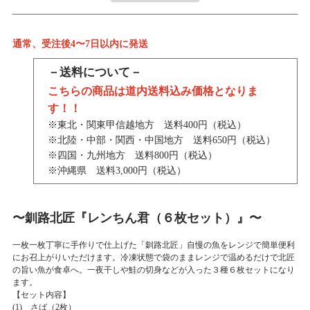
通常、受注後4〜7日以内に発送
－送料について－
こちらの商品は道内送料込み価格となりま
す！！
※東北・関東甲信越地方 送料400円（税込）
※北陸・中部・関西・中国地方 送料650円（税込）
※四国・九州地方 送料800円（税込）
※沖縄県 送料3,000円（税込）
〜釧路北匠『レンちん君（６枚セット）』〜
一枚一枚丁寧に手作りで仕上げた「釧路北匠」自慢の魚をレンジで簡単便利
にお召上がりいただけます。冷凍状態で袋のままレンジで温めるだけで北匠
の旨い魚が食卓へ。一夜干しや鮭の切身などが入った３種６枚セットになり
ます。
【セット内容】
(1) さば（2枚）