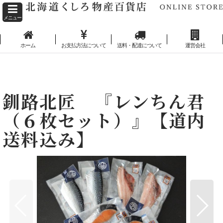
メニュー
ホーム
お支払方法について
送料・配達について
運営会社
ホーム
>
魚・魚卵
>
釧路北匠 『レンちん君（６枚セット）』【道内送料込み】
釧路北匠 『レンちん君
（６枚セット）』【道内
送料込み】