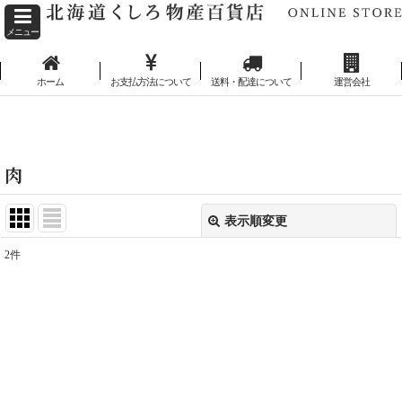
メニュー
ホーム
お支払方法について
送料・配達について
運営会社
ホーム
>
肉
肉
表示順変更
閉じる
2
件
表示数
:
並び順
:
絞り込む