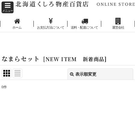
メニュー
ホーム
お支払方法について
送料・配達について
運営会社
ホーム
>
NEW ITEM 新着商品
>
なまらセット
なまらセット
[
NEW ITEM 新着商品
]
表示順変更
閉じる
0
件
表示数
:
並び順
:
絞り込む